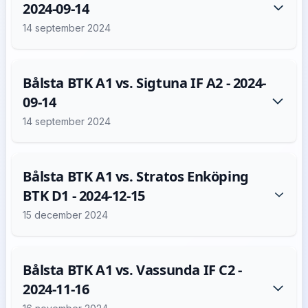
2024-09-14
14 september 2024
Bålsta BTK A1 vs. Sigtuna IF A2 - 2024-
09-14
14 september 2024
Bålsta BTK A1 vs. Stratos Enköping
BTK D1 - 2024-12-15
15 december 2024
Bålsta BTK A1 vs. Vassunda IF C2 -
2024-11-16