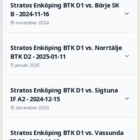
Stratos Enköping BTK D1 vs. Börje SK
B - 2024-11-16
16 november 2024
Stratos Enköping BTK D1 vs. Norrtälje
BTK D2 - 2025-01-11
11 januari 2025
Stratos Enköping BTK D1 vs. Sigtuna
IF A2 - 2024-12-15
15 december 2024
Stratos Enköping BTK D1 vs. Vassunda