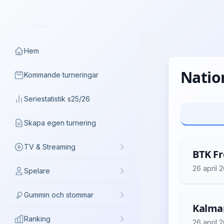
Hem
Nation
Kommande turneringar
Seriestatistik s25/26
Skapa egen turnering
TV & Streaming
BTK Fre
26 april 
Spelare
Gummin och stommar
Kalmar
Ranking
26 april 