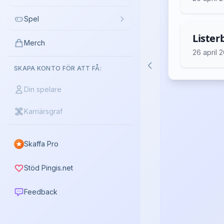
Spel
Lister
Merch
26 april 
SKAPA KONTO FÖR ATT FÅ:
Din spelare
Karriärsgraf
Skaffa Pro
Stöd Pingis.net
Feedback