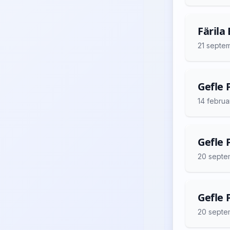
Färila
21 septe
Gefle P
14 februa
Gefle 
20 septe
Gefle 
20 septe