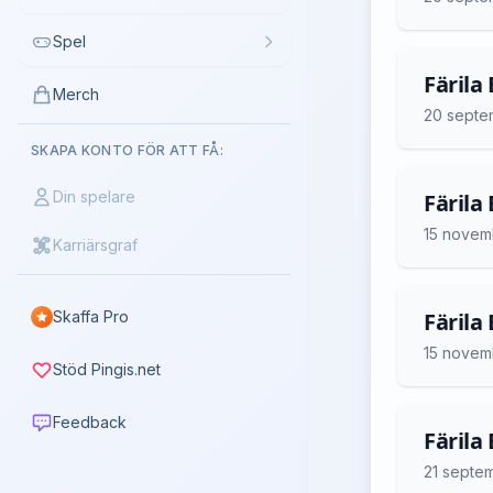
Spel
Färila
Merch
20 septe
SKAPA KONTO FÖR ATT FÅ:
Din spelare
Färila 
15 novem
Karriärsgraf
Skaffa Pro
Färila 
15 novem
Stöd Pingis.net
Feedback
Färila
21 septe