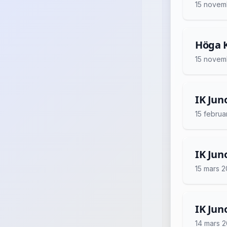
15 novem
Höga K
15 novem
IK Juno
15 februa
IK Juno
15 mars 
IK Jun
14 mars 