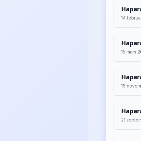
Hapara
14 februa
Hapara
15 mars 
Hapara
16 novem
Hapara
21 septe