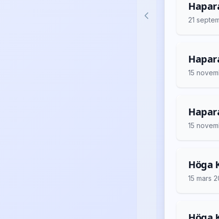
Hapara
21 septe
Hapara
15 novem
Hapara
15 novem
Höga K
15 mars 
Höga K