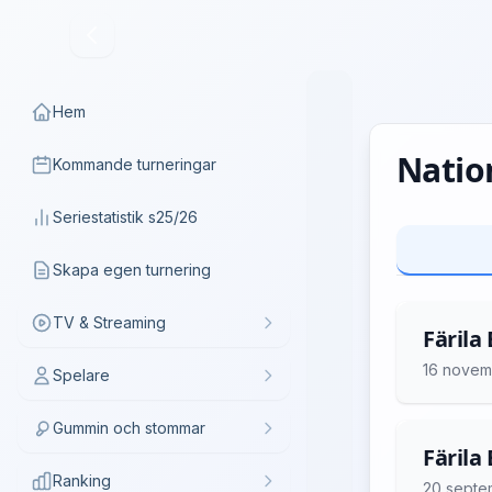
Hem
Nation
Kommande turneringar
Seriestatistik s25/26
Skapa egen turnering
TV & Streaming
Färila 
16 novem
Spelare
Gummin och stommar
Färila
Ranking
20 septe