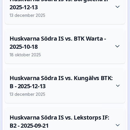
2025-12-13
13 december 2025
Huskvarna Södra IS vs. BTK Warta -
2025-10-18
18 oktober 2025
Huskvarna Södra IS vs. Kungälvs BTK:
B - 2025-12-13
13 december 2025
Huskvarna Södra IS vs. Lekstorps IF:
B2 - 2025-09-21