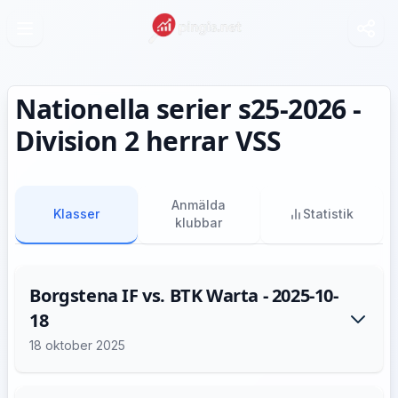
Nationella serier s25-2026 -
Division 2 herrar VSS
Anmälda
Klasser
Statistik
klubbar
Borgstena IF vs. BTK Warta - 2025-10-
18
18 oktober 2025