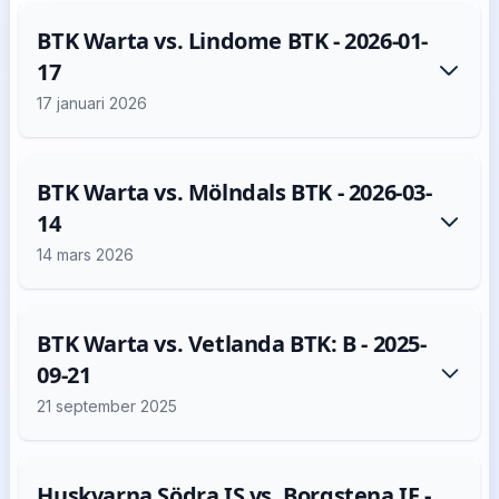
BTK Warta vs. Lindome BTK - 2026-01-
17
17 januari 2026
BTK Warta vs. Mölndals BTK - 2026-03-
14
14 mars 2026
BTK Warta vs. Vetlanda BTK: B - 2025-
09-21
21 september 2025
Huskvarna Södra IS vs. Borgstena IF -