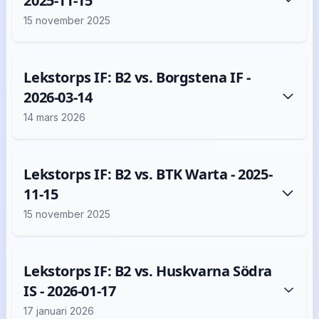
2025-11-15
15 november 2025
Lekstorps IF: B2 vs. Borgstena IF -
2026-03-14
14 mars 2026
Lekstorps IF: B2 vs. BTK Warta - 2025-
11-15
15 november 2025
Lekstorps IF: B2 vs. Huskvarna Södra
IS - 2026-01-17
17 januari 2026