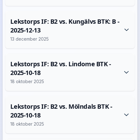
Lekstorps IF: B2 vs. Kungälvs BTK: B -
2025-12-13
13 december 2025
Lekstorps IF: B2 vs. Lindome BTK -
2025-10-18
18 oktober 2025
Lekstorps IF: B2 vs. Mölndals BTK -
2025-10-18
18 oktober 2025