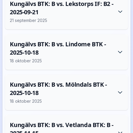
Kungälvs BTK: B vs. Lekstorps IF: B2 -
2025-09-21
21 september 2025
Kungälvs BTK: B vs. Lindome BTK -
2025-10-18
18 oktober 2025
Kungälvs BTK: B vs. Mölndals BTK -
2025-10-18
18 oktober 2025
Kungälvs BTK: B vs. Vetlanda BTK: B -