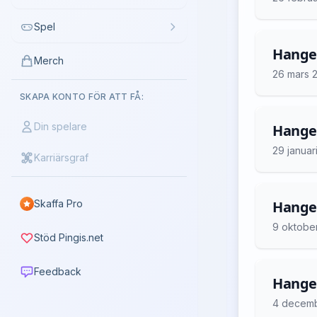
Spel
Hangel
Merch
26 mars 
SKAPA KONTO FÖR ATT FÅ:
Din spelare
Hangel
29 januar
Karriärsgraf
Skaffa Pro
Hangel
9 oktobe
Stöd Pingis.net
Feedback
Hangel
4 decem