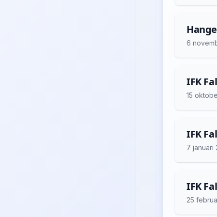
Hangel
6 novem
IFK Fa
15 oktob
IFK Fa
7 januari
IFK Fa
25 februa