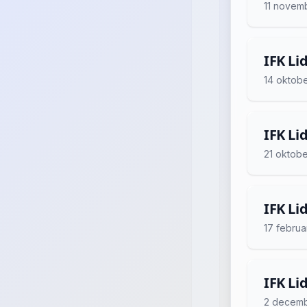
11 novem
IFK Li
14 oktob
IFK Li
21 oktob
IFK Li
17 februa
IFK Li
2 decem