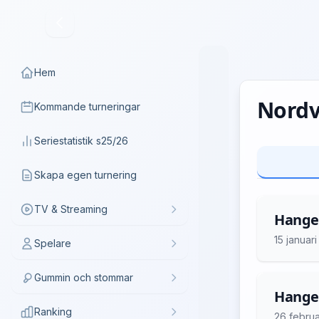
Hem
Nordv
Kommande turneringar
Seriestatistik s25/26
Skapa egen turnering
TV & Streaming
Hangel
15 januar
Spelare
Gummin och stommar
Hangel
Ranking
26 februa