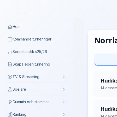
Hem
Norrla
Kommande turneringar
Seriestatistik s25/26
Skapa egen turnering
TV & Streaming
Hudiks
14 decem
Spelare
Gummin och stommar
Hudiks
Ranking
14 decem