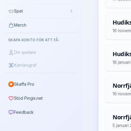
Spel
Hudiks
Merch
16 novem
SKAPA KONTO FÖR ATT FÅ:
Din spelare
Hudiks
18 januar
Karriärsgraf
Skaffa Pro
Norrfj
16 novem
Stöd Pingis.net
Feedback
Norrfjä
5 januari