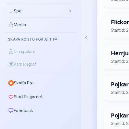
Spel
Flickor
Merch
Starttid:
SKAPA KONTO FÖR ATT FÅ:
Din spelare
Herrju
Starttid:
Karriärsgraf
Skaffa Pro
Pojkar
Starttid:
Stöd Pingis.net
Feedback
Pojkar
Starttid: