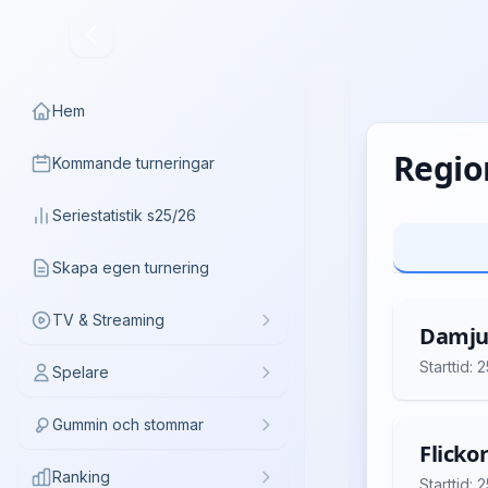
Hem
Regio
Kommande turneringar
Seriestatistik s25/26
Skapa egen turnering
TV & Streaming
Damju
Starttid:
Spelare
Gummin och stommar
Flickor
Ranking
Starttid: