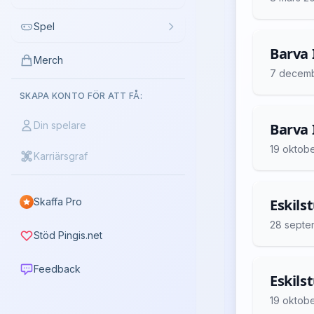
Spel
Barva 
Merch
7 decem
SKAPA KONTO FÖR ATT FÅ:
Din spelare
Barva 
19 oktob
Karriärsgraf
Skaffa Pro
Eskils
28 septe
Stöd Pingis.net
Feedback
Eskils
19 oktob