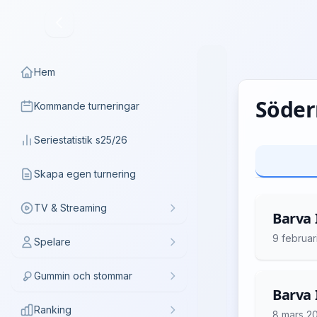
Hem
Söder
Kommande turneringar
Seriestatistik s25/26
Skapa egen turnering
TV & Streaming
Barva 
9 februar
Spelare
Gummin och stommar
Barva I
Ranking
8 mars 2