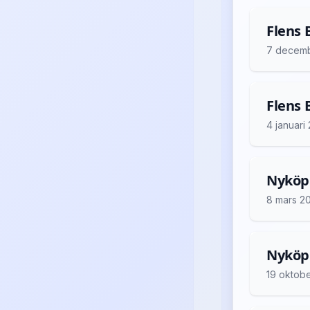
Flens 
7 decem
Flens 
4 januari
Nyköpi
8 mars 2
Nyköpi
19 oktob