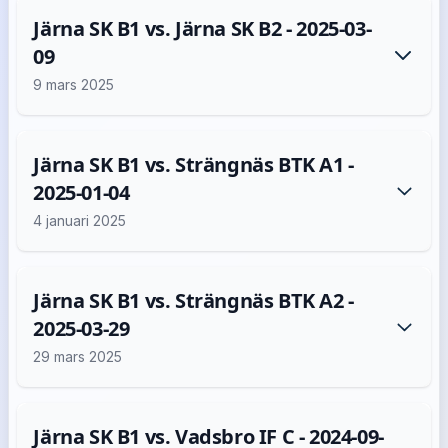
Järna SK B1 vs. Järna SK B2 - 2025-03-
09
9 mars 2025
Järna SK B1 vs. Strängnäs BTK A1 -
2025-01-04
4 januari 2025
Järna SK B1 vs. Strängnäs BTK A2 -
2025-03-29
29 mars 2025
Järna SK B1 vs. Vadsbro IF C - 2024-09-