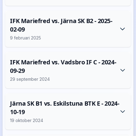
IFK Mariefred vs. Järna SK B2 - 2025-
02-09
9 februari 2025
IFK Mariefred vs. Vadsbro IF C - 2024-
09-29
29 september 2024
Järna SK B1 vs. Eskilstuna BTK E - 2024-
10-19
19 oktober 2024