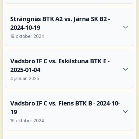
Strängnäs BTK A2 vs. Järna SK B2 -
2024-10-19
19 oktober 2024
Vadsbro IF C vs. Eskilstuna BTK E -
2025-01-04
4 januari 2025
Vadsbro IF C vs. Flens BTK B - 2024-10-
19
19 oktober 2024