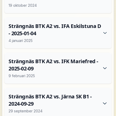
19 oktober 2024
Strängnäs BTK A2 vs. IFA Eskilstuna D
- 2025-01-04
4 januari 2025
Strängnäs BTK A2 vs. IFK Mariefred -
2025-02-09
9 februari 2025
Strängnäs BTK A2 vs. Järna SK B1 -
2024-09-29
29 september 2024