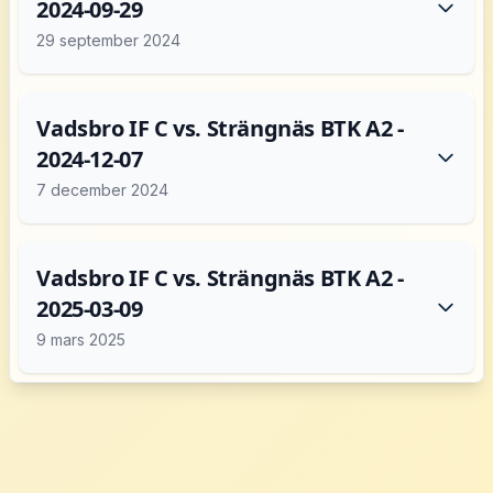
2024-09-29
29 september 2024
Vadsbro IF C vs. Strängnäs BTK A2 -
2024-12-07
7 december 2024
Vadsbro IF C vs. Strängnäs BTK A2 -
2025-03-09
9 mars 2025