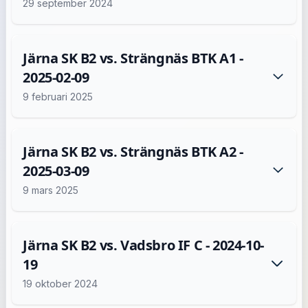
29 september 2024
Järna SK B2 vs. Strängnäs BTK A1 -
2025-02-09
9 februari 2025
Järna SK B2 vs. Strängnäs BTK A2 -
2025-03-09
9 mars 2025
Järna SK B2 vs. Vadsbro IF C - 2024-10-
19
19 oktober 2024