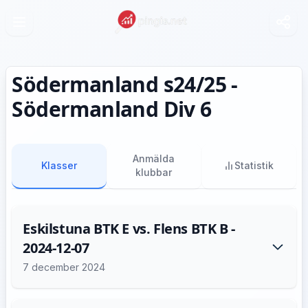
Södermanland s24/25 -
Södermanland Div 6
Anmälda
Klasser
Statistik
klubbar
Eskilstuna BTK E vs. Flens BTK B -
2024-12-07
7 december 2024