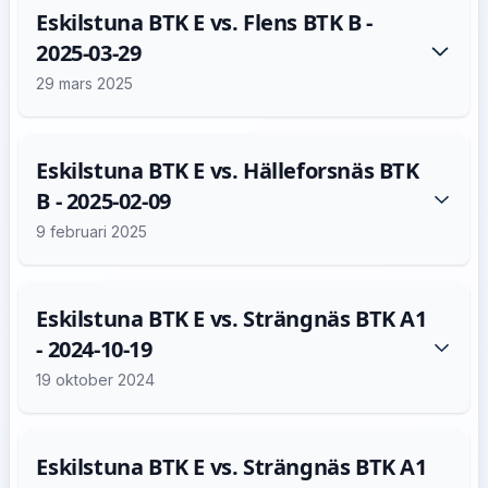
Eskilstuna BTK E vs. Flens BTK B -
2025-03-29
29 mars 2025
Eskilstuna BTK E vs. Hälleforsnäs BTK
B - 2025-02-09
9 februari 2025
Eskilstuna BTK E vs. Strängnäs BTK A1
- 2024-10-19
19 oktober 2024
Eskilstuna BTK E vs. Strängnäs BTK A1