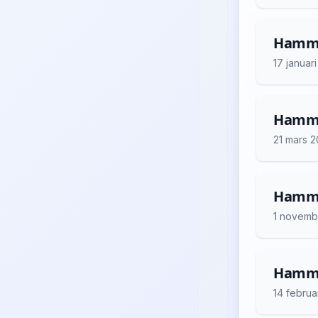
Hammar
17 januar
Hammar
21 mars 
Hammar
1 novemb
Hammar
14 februa