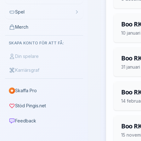
Spel
Boo RK
Merch
10 januar
SKAPA KONTO FÖR ATT FÅ:
Din spelare
Boo RK
31 januar
Karriärsgraf
Skaffa Pro
Boo RK
14 februa
Stöd Pingis.net
Feedback
Boo RK
15 novem