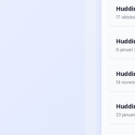
Huddin
17 oktob
Huddin
9 januari
Huddin
14 novem
Huddin
23 januar