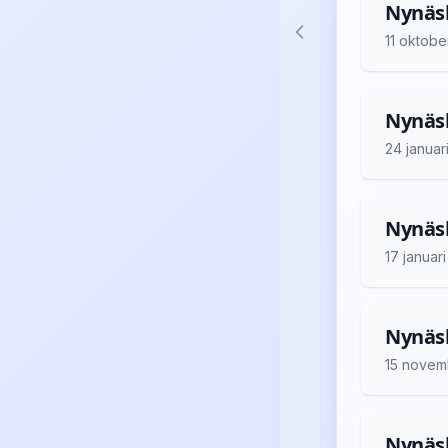
Nynäsh
11 oktobe
Nynäsh
24 januar
Nynäsh
17 januar
Nynäsh
15 novem
Nynäsh