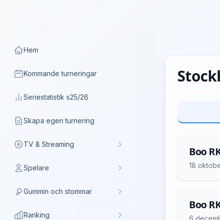
Hem
Stock
Kommande turneringar
Seriestatistik s25/26
Skapa egen turnering
TV & Streaming
Boo RK
18 oktob
Spelare
Gummin och stommar
Boo RK
Ranking
6 decem