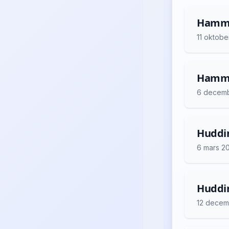
Hammar
11 oktobe
Hammar
6 decem
Huddin
6 mars 2
Huddin
12 decem