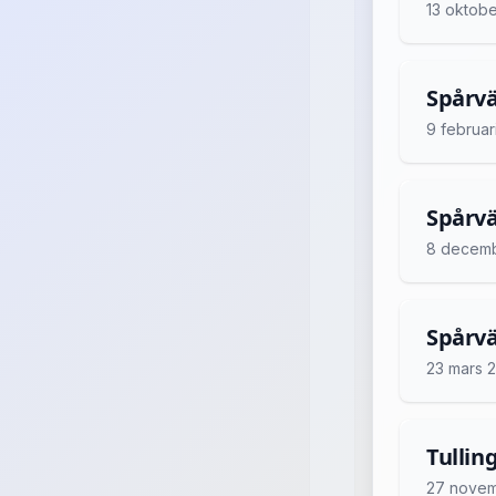
13 oktob
Spårvä
9 februar
Spårvä
8 decem
Spårvä
23 mars 
Tullin
27 nove