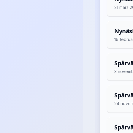
21 mars 
Nynäsh
16 februa
Spårvä
3 novemb
Spårvä
24 nove
Spårvä