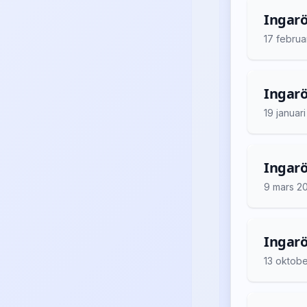
Ingarö
17 februa
Ingarö
19 januar
Ingarö 
9 mars 2
Ingarö
13 oktob