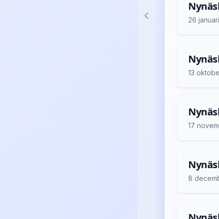
Nynäsh
26 januar
Nynäsh
13 oktob
Nynäsh
17 novem
Nynäsh
8 decem
Nynäsh