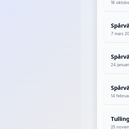
18 oktob
Spårvä
7 mars 2
Spårvä
24 januar
Spårvä
14 februa
Tullin
25 novem