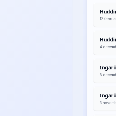
Huddin
12 februa
Huddin
4 decem
Ingarö
8 decem
Ingarö
3 novemb