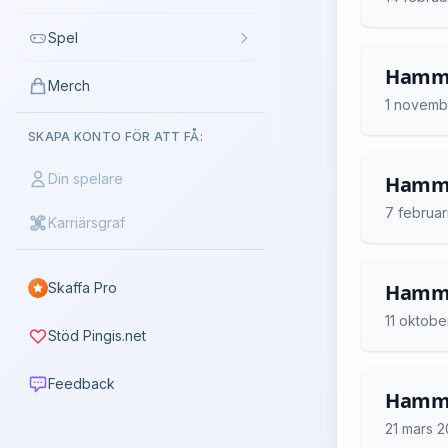
Spel
Hammar
Merch
1 novemb
SKAPA KONTO FÖR ATT FÅ:
Din spelare
Hammar
7 februar
Karriärsgraf
Skaffa Pro
Hammar
11 oktobe
Stöd Pingis.net
Feedback
Hammar
21 mars 