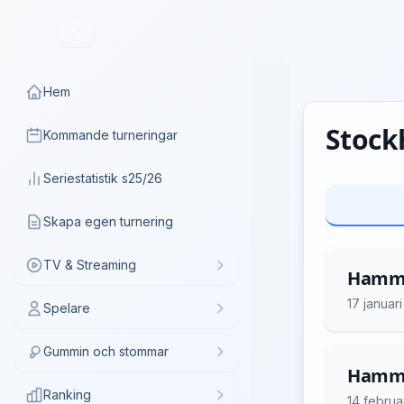
Hem
Stock
Kommande turneringar
Seriestatistik s25/26
Skapa egen turnering
TV & Streaming
Hammar
17 januar
Spelare
Gummin och stommar
Hammar
Ranking
14 februa