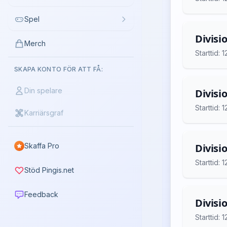
Spel
Divisi
Merch
Starttid:
SKAPA KONTO FÖR ATT FÅ:
Din spelare
Divisi
Starttid:
Karriärsgraf
Skaffa Pro
Divisi
Starttid:
Stöd Pingis.net
Feedback
Divisi
Starttid: