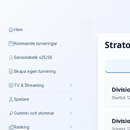
Hem
Strat
Kommande turneringar
Seriestatistik s25/26
Skapa egen turnering
TV & Streaming
Divisi
Starttid:
Spelare
Gummin och stommar
Divisi
Ranking
Starttid: