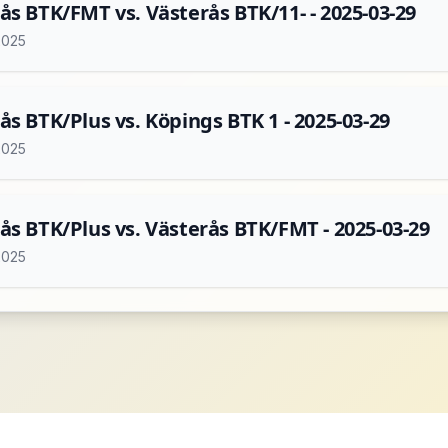
ås BTK/FMT vs. Västerås BTK/11- - 2025-03-29
2025
ås BTK/Plus vs. Köpings BTK 1 - 2025-03-29
2025
ås BTK/Plus vs. Västerås BTK/FMT - 2025-03-29
2025
Integritetspolicy
•
©
2026
pingis.net
•
hello@pingis.net