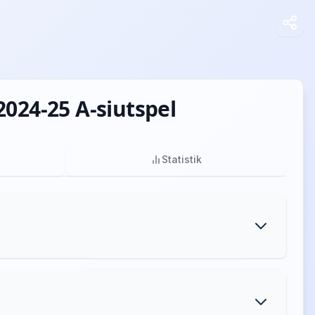
024-25 A-siutspel
Statistik