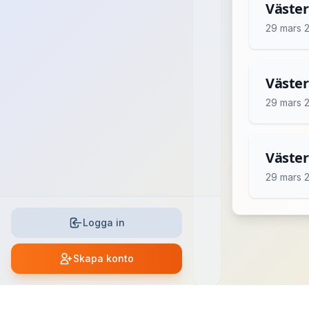
Väster
29 mars 
Väster
29 mars 
Väster
29 mars 
Logga in
Skapa konto