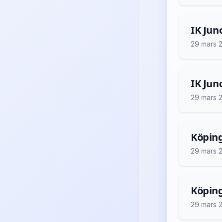
IK Jun
29 mars 
IK Jun
29 mars 
Köping
29 mars 
Köping
29 mars 