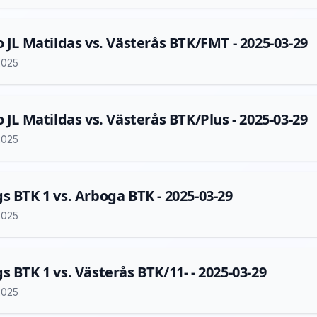
o JL Matildas vs. Västerås BTK/FMT - 2025-03-29
2025
o JL Matildas vs. Västerås BTK/Plus - 2025-03-29
2025
s BTK 1 vs. Arboga BTK - 2025-03-29
2025
s BTK 1 vs. Västerås BTK/11- - 2025-03-29
2025